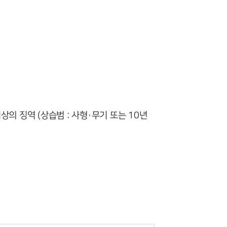
팀소개
팀소개
대륜의 강점
오시는 길
글로벌 파트너 로펌
고객의 소리
의 징역 (상습범 : 사형·무기 또는 10년
통합검색
AI대륜
업무사례
주요 업무사례
사례분석/최신동향