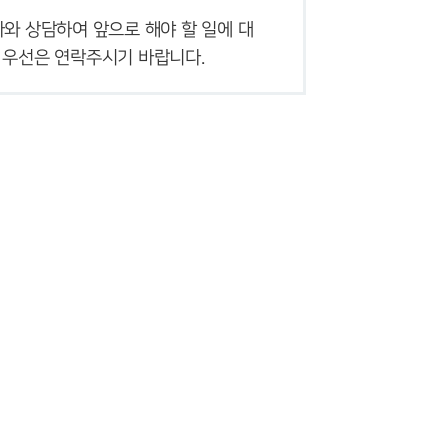
와 상담하여 앞으로 해야 할 일에 대
마약 법률정보
, 우선은 연락주시기 바랍니다.
법률지식인
마약소송 ・ 상담후기
업무분야
마약팀 업무
전체
구성원 소개
마약전문변호사