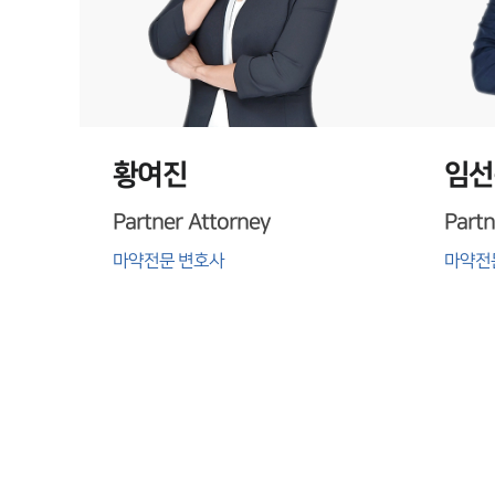
황여진
임선
Partner Attorney
Partn
마약전문 변호사
마약전