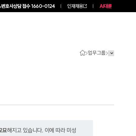
변호사상담 접수
1660-0124
인재채용
AI대륜
구성원 소개
소식/자료
업무그룹
교묘
해지고 있습니다. 이에 따라 미성