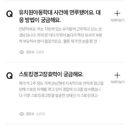
팀소개
Q
유치원아동학대 사건에 연루됐어요. 대
대륜의 강점
응 방법이 궁금해요.
오시는 길
자세히보기
글로벌 파트너 로펌
안녕하세요. 저는 지방에 있는 유치원에 근무하고 있는 선
고객의 소리
생님입니다. 저희 반 아이가 뛰어 놀다가 책상 모서리 부분
통합검색
에 부딪혀서 멍이 들었거든요.. 물론 제가 한 눈을 판 건 잘
AI대륜
못된 행동이 맞습니다. 근데 아이 엄마가 제가 아이를 학대
조회수
3,814
했다고.. 신고를 했더라고요.. 저 정말 억울하거든요.. 유치
원아동학대 사건에 연루됐을 때 대응 방법이 궁금합니다.
업무사례
Q
스토킹경고장효력이 궁금해요.
주요 업무사례
사례분석/최신동향
자세히보기
제가 약 2주 정도 가게 손님한테 지속적으로 연락과 접근을
마약 법률정보
당해 스토킹 피해를 겪고 있어 경찰에 신고를 접수했습니
법률지식인
다. 이후 스토킹경고장을 발송한 상태인 이 스토킹경고장
마약소송 ・ 상담후기
효력이 정확히 어떤 의미가 있는지 궁금합니다. 실제로 상
대방의 행동을 막을 수 있는지 아니면 추가적인 조치를 따
로 진행해야 하는지도 함께 알고 싶습니다.
조회수
3,470
업무분야
마약팀 업무