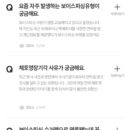
전체
Q
요즘 자주 발생하는 보이스피싱유형이
궁금해요.
자세히보기
구성원 소개
보이스피싱 수법이 점점 교묘해지고 있다고 들었습니다.
제 지인도 최근 우체국이나 택배회사를 사칭한 연락을 받
고 개인정보를 제공했다가 보이스피싱 피해를 입었어요..
마약전문변호사
저 역시 유사한 상황에서 속을까 우려되어, 최근 자주 발생
조회수
3,204
하는 보이스피싱유형에는 어떤 것들이 있는지 궁금합니다.
소식/자료
언론보도
Q
체포영장기각 사유가 궁금해요.
공지사항
자세히보기
최근 형사 사건과 관련해서 수사기관으로부터 연락을 받고
법률 블로그
조사를 앞두고 있는 상황입니다. 그런데 며칠 전에 체포영
법률서식
장과 관련된 이야기를 듣게 되어서 많이 불안한 상황인데
뉴스레터/브로슈어
요.. 법원에서 체포영장기각하는 경우에는 어떤 사유들이
세미나
중요한 기준이 되는지 궁금합니다.
조회수
2,990
대륜법률상담예약
대륜법률상담예약
보이스피싱 수거책으로 연루됐는데 꼭