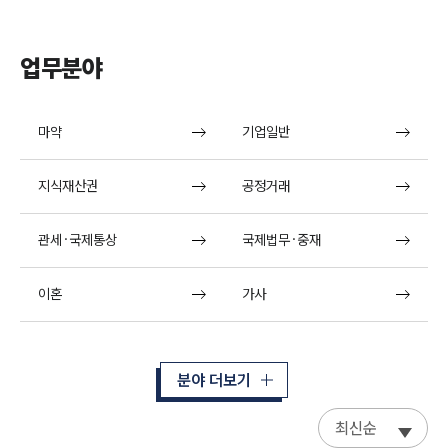
업무분야
마약
기업일반
지식재산권
공정거래
관세·국제통상
국제법무·중재
이혼
가사
분야 더보기
최신순