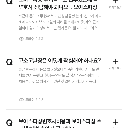
Q
변호사 선임해야 되나요... 보이스피싱변
자세히보기
호사선임비용 얼마나 들까요..?
최근에 돈이 너무 없어서 고민 상담을 했는데.. 친구가 아르
바이트라도 해보라고 알바 자리를 소개시켜 줬어요. 근데
일하다 뭔가 이상해서 그만 뒀거든요.. 알고 보니 보이스피
싱 관련 돈을 전달하는 역할이었다고 경찰에서 연락이 왔
조회수
3,313
는데ㅠㅠ 변호사 도움을 받아야 되는 건지 고민이에요. 그
리고 보이스피싱변호사선임비용이 어느 정도인지 감도 안
잡히는데.. 얼마나 드나요?
Q
고소고발장은 어떻게 작성해야 하나요?
자세히보기
최근 친구에게 돈을 빌려줬으나 약속한 기한이 지나도 변
제를 받지 못했고, 현재는 연락도 잘 닿지 않는 상황입니다.
처음부터 갚을 의사가 없었던 것 같아 사기죄가 적용되는
지 궁금합니다. 고소와 고발의 차이가 무엇인지, 저와 같은
경우 어떤 절차가 적절한지, 그리고 고소고발장 작성 시 포
함해야 할 내용과 증거는 무엇인지 궁금합니다.
조회수
3,613
Q
보이스피싱변호사비용과 보이스피싱 수