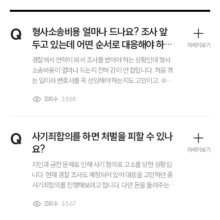
Q
형사소송비용 얼마나 드나요? 조사 앞
두고 있는데 어떤 순서로 대응해야 하는
자세히보기
지도 궁금합니다.
경찰에서 연락이 와서 조사를 받아야 하는 상황인데 형사
소송비용이 얼마나 드는지 전혀 감이 안 잡힙니다. 처음 겪
는 일이라 변호사를 꼭 선임해야 하는지도 고민이고, 수사
단계에서 끝나는 경우랑 재판까지 가는 경우 비용 차이가
조회수
3,558
많이 나는지도 궁금합니다. 또 조사 전에 어떤 순서로 준비
해야 하는지, 지금 단계에서 꼭 해야 하는 대응이 무엇인지
도 함께 알고 싶습니다.
Q
사기죄합의를 하면 처벌을 피할 수 있나
요?
자세히보기
지인과 금전 문제로 인해 사기 혐의로 고소를 당한 상황입
니다. 현재 경찰 조사도 예정되어 있어 대응을 고민하던 중
사기죄합의를 진행해보려고 합니다. 다만 돈을 돌려주는
것만으로 충분한지, 아니면 합의 과정에서 따로 신경 써야
조회수
3,567
할 요소가 있는지 궁금합니다. 사기죄합의를 진행할 때 어
팀소개
떤 점을 고려해야 하는지 알고 싶습니다.