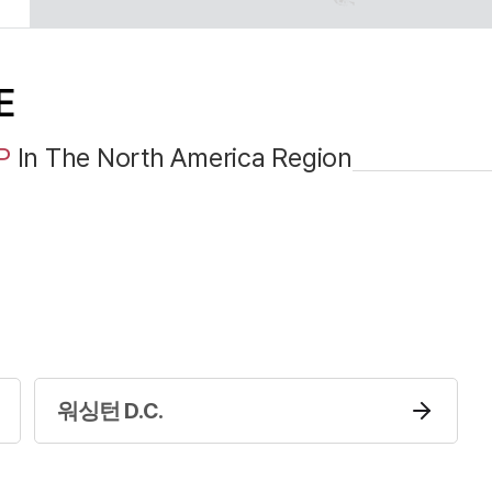
E
P
In The
North America
Region
워싱턴 D.C.