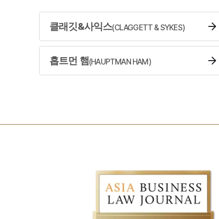
클래깃&사익스
(
CLAGGETT & SYKES
)
홉트먼 햄
(
HAUPTMAN HAM
)