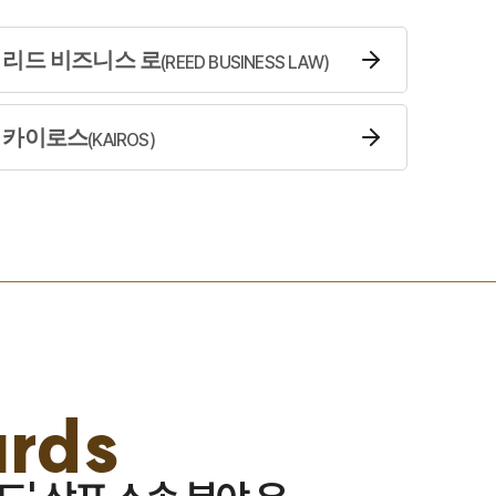
마약전문변호사
리드 비즈니스 로
(
REED BUSINESS LAW
)
소식/자료
언론보도
카이로스
(
KAIROS
)
공지사항
법률 블로그
법률서식
뉴스레터/브로슈어
세미나
스토리
rds
대륜법률상담예약
대륜법률상담예약