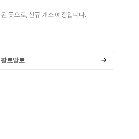
주요 업무사례
된 곳으로, 신규 개소 예정입니다.
사례분석/최신동향
마약 법률정보
법률지식인
마약소송 ・ 상담후기
팔로알토
업무분야
마약팀 업무
전체
구성원 소개