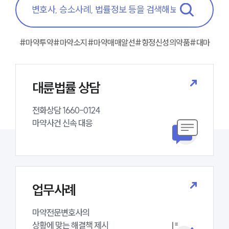
구성원 소개
#마약투약
#마약소지
#마약매매알선
#향정신성의약품
#대마
마약전문변호사
대륜법률 상담
소식/자료
언론보도
전화상담 1660-0124 

공지사항
마약사건 신속 대응
법률 블로그
법률서식
뉴스레터/브로슈어
세미나
업무사례
대륜법률상담예약
마약전문변호사의 

대륜법률상담예약
상황에 맞는 해결책 제시