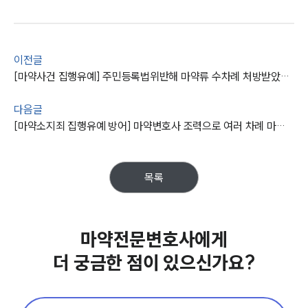
팀소개
대륜의 강점
오시는 길
글로벌 파트너 로펌
이전글
고객의 소리
[마약사건 집행유예] 주민등록법위반해 마약류 수차례 처방받았으나, 마약전문변호사 실형을 면함
통합검색
AI대륜
다음글
[마약소지죄 집행유예 방어] 마약변호사 조력으로 여러 차례 마약 투약한 피고인 실형을 면함
업무사례
주요 업무사례
사례분석/최신동향
목록
마약 법률정보
법률지식인
마약소송 ・ 상담후기
마약전문변호사에게
더 궁금한 점이 있으신가요?
업무분야
마약팀 업무
전체