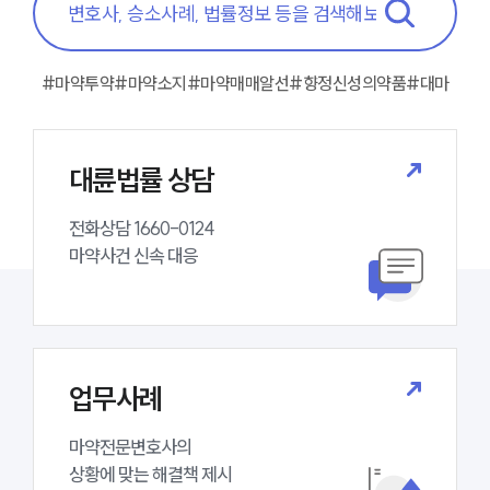
팀소개
대륜의 강점
오시는 길
글로벌 파트너 로펌
#마약투약
#마약소지
#마약매매알선
#향정신성의약품
#대마
고객의 소리
통합검색
AI대륜
대륜법률 상담
업무사례
전화상담 1660-0124 

마약사건 신속 대응
주요 업무사례
사례분석/최신동향
마약 법률정보
법률지식인
마약소송 ・ 상담후기
업무사례
업무분야
마약전문변호사의 

마약팀 업무
상황에 맞는 해결책 제시
전체