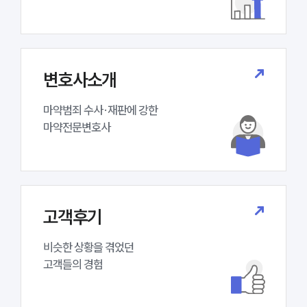
구성원 소개
마약전문변호사
변호사소개
마약범죄 수사·재판에 강한 

소식/자료
마약전문변호사
언론보도
공지사항
법률 블로그
법률서식
뉴스레터/브로슈어
고객후기
세미나
비슷한 상황을 겪었던

대륜법률상담예약
고객들의 경험
대륜법률상담예약