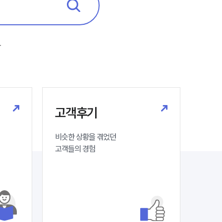
법률지식인
마약소송 ・ 상담후기
마
업무분야
마약팀 업무
고객후기
전체
비슷한 상황을 겪었던

구성원 소개
고객들의 경험
마약전문변호사
소식/자료