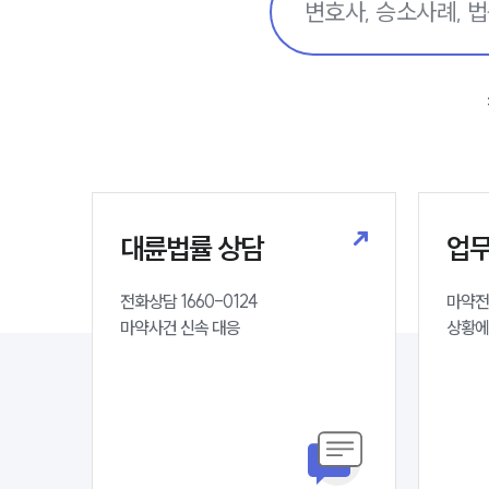
대륜법률 상담
업
전화상담 1660-0124 

마약전
마약사건 신속 대응
상황에