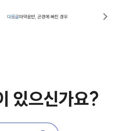
팀소개
대륜의 강점
다음글
마약운반, 곤경에 빠진 경우
오시는 길
글로벌 파트너 로펌
고객의 소리
통합검색
AI대륜
업무사례
이 있으신가요?
주요 업무사례
사례분석/최신동향
마약 법률정보