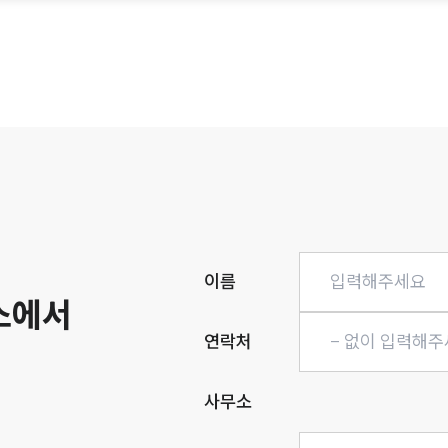
히
이름
소에서
연락처
사무소