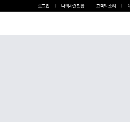
로그인
나의사건현황
고객의 소리
팀소개
업무사례
업무분야