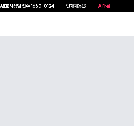
변호사상담 접수
1660-0124
인재채용
AI대륜
구성원 소개
소식/자료