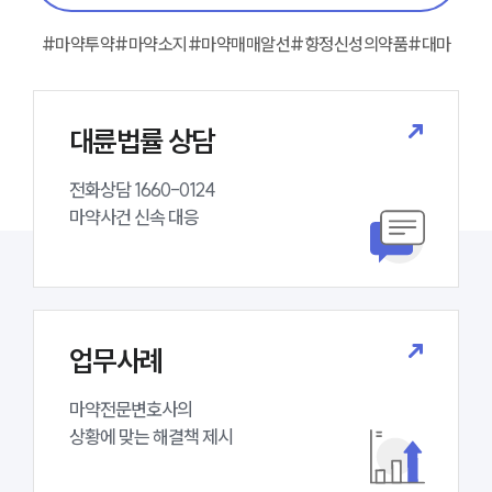
대륜의 강점
오시는 길
#마약투약
#마약소지
#마약매매알선
#향정신성의약품
#대마
글로벌 파트너 로펌
고객의 소리
통합검색
AI대륜
대륜법률 상담
업무사례
전화상담 1660-0124 

마약사건 신속 대응
주요 업무사례
사례분석/최신동향
마약 법률정보
법률지식인
마약소송 ・ 상담후기
업무사례
업무분야
마약전문변호사의 

상황에 맞는 해결책 제시
마약팀 업무
전체