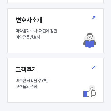
구성원 소개
변호사소개
마약전문변호사
마약범죄 수사·재판에 강한 

소식/자료
마약전문변호사
언론보도
공지사항
법률 블로그
법률서식
뉴스레터/브로슈어
고객후기
세미나
비슷한 상황을 겪었던

고객들의 경험
대륜법률상담예약
대륜법률상담예약