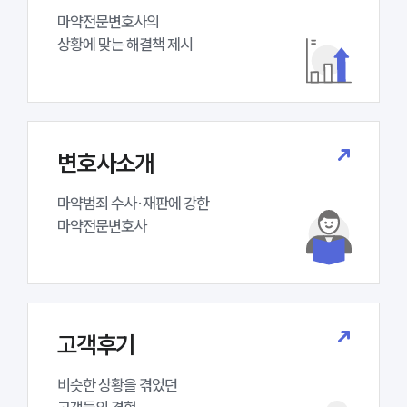
언론보도
마약전문변호사의 

공지사항
상황에 맞는 해결책 제시
법률 블로그
법률서식
뉴스레터/브로슈어
세미나
변호사소개
대륜법률상담예약
마약범죄 수사·재판에 강한 

대륜법률상담예약
마약전문변호사
고객후기
비슷한 상황을 겪었던
