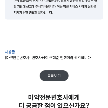
허위 또는 조작 후기가 의심되는 경우, 반드시 진위를 확인하신 후 관
련 기관에 신고해 주시기 바랍니다. 이는 법률 서비스 시장의 신뢰를
지키기 위한 중요한 절차입니다.
다음글
팀소개
[마약전문변호사] 변호사님이 구해준 인생이라 생각합니다.
팀소개
대륜의 강점
오시는 길
목록보기
글로벌 파트너 로펌
고객의 소리
통합검색
AI대륜
마약전문변호사에게
더 궁금한 점이 있으신가요?