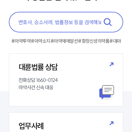
업무사례
주요 업무사례
사례분석/최신동향
마약 법률정보
법률지식인
마약소송 ・ 상담후기
#마약투약
#마약소지
#마약매매알선
#향정신성의약품
#대마
업무분야
대륜법률 상담
마약팀 업무
전체
전화상담 1660-0124 

마약사건 신속 대응
구성원 소개
마약전문변호사
소식/자료
업무사례