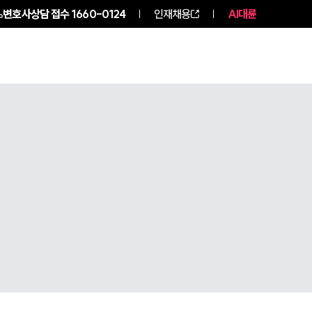
변호사상담 접수
1660-0124
인재채용
AI대륜
구성원 소개
소식/자료