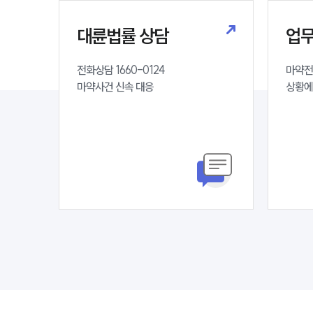
대륜법률 상담
업
전화상담 1660-0124 

마약전
마약사건 신속 대응
상황에