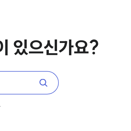
업무사례
주요 업무사례
사례분석/최신동향
마약 법률정보
이 있으신가요?
법률지식인
마약소송 ・ 상담후기
업무분야
마약팀 업무
마
전체
구성원 소개