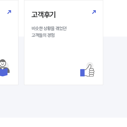
마약전문변호사
고객후기
비슷한 상황을 겪었던

소식/자료
고객들의 경험
언론보도
공지사항
법률 블로그
법률서식
뉴스레터/브로슈어
세미나
대륜법률상담예약