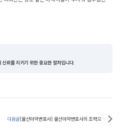
팀소개
팀소개
대륜의 강점
의 신뢰를 지키기 위한 중요한 절차입니다.
오시는 길
글로벌 파트너 로펌
고객의 소리
통합검색
AI대륜
다음글
[울산마약변호사] 울산마약변호사의 조력으로 항소심에서 벌금형 선고 받은 의뢰인