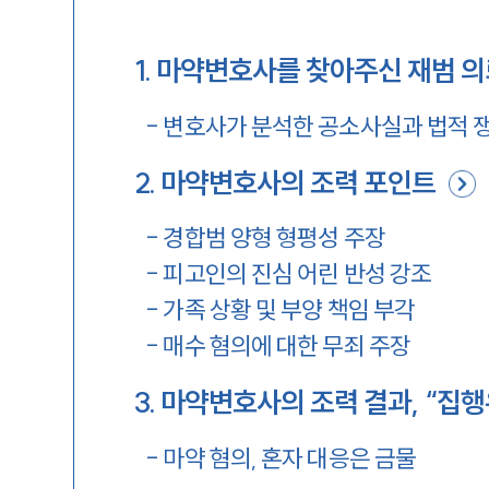
1
.
마약변호사를 찾아주신 재범 
-
변호사가 분석한 공소사실과 법적 
2
.
마약변호사의 조력 포인트
-
경합범 양형 형평성 주장
-
피고인의 진심 어린 반성 강조
-
가족 상황 및 부양 책임 부각
-
매수 혐의에 대한 무죄 주장
3
.
마약변호사의 조력 결과, “집행
-
마약 혐의, 혼자 대응은 금물