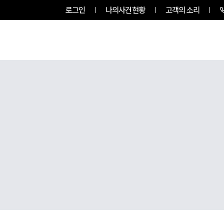
로그인
나의사건현황
고객의 소리
팀소개
업무사례
업무분야