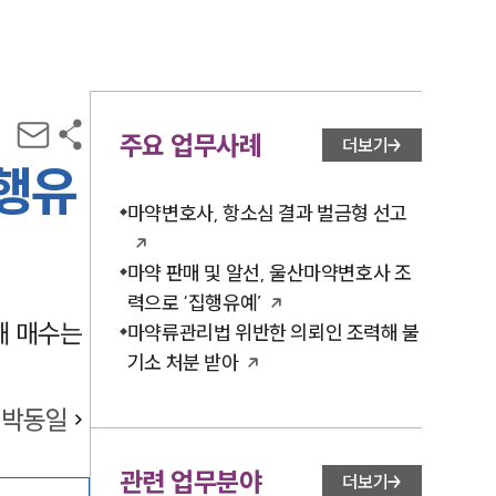
주요 업무사례
더보기
집행유
마약변호사, 항소심 결과 벌금형 선고
마약 판매 및 알선, 울산마약변호사 조
력으로 ‘집행유예’
해 매수는
마약류관리법 위반한 의뢰인 조력해 불
기소 처분 받아
박동일
관련 업무분야
더보기