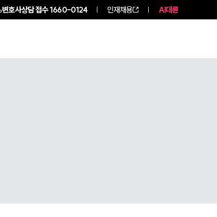
변호사상담 접수
1660-0124
인재채용
AI대륜
구성원 소개
소식/자료