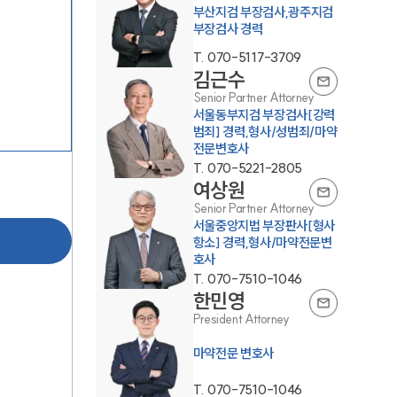
부산지검 부장검사,광주지검
부장검사 경력
T.
070-5117-3709
김근수
Senior Partner Attorney
서울동부지검 부장검사[강력
범죄] 경력,형사/성범죄/마약
전문변호사
팀소개
T.
070-5221-2805
여상원
Senior Partner Attorney
팀소개
서울중앙지법 부장판사[형사
항소] 경력,형사/마약전문변
대륜의 강점
호사
T.
070-7510-1046
오시는 길
한민영
글로벌 파트너 로펌
President Attorney
마약전문 변호사
고객의 소리
T.
070-7510-1046
통합검색