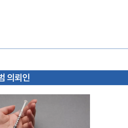
범 의뢰인