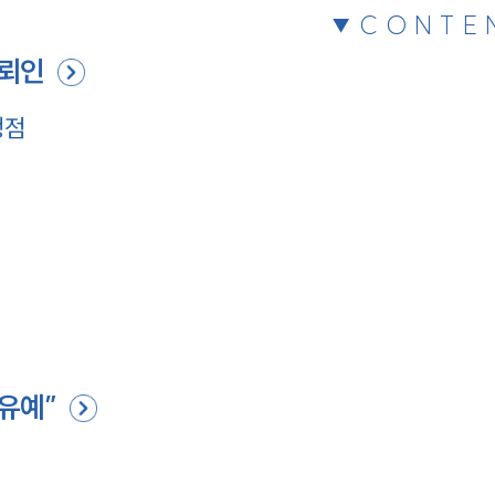
CONTE
의뢰인
쟁점
유예”