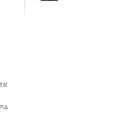
AI대륜
업무사례
주요 업무사례
사례분석/최신동향
마약 법률정보
법률지식인
 상
마약소송 ・ 상담후기
 기소
업무분야
마약팀 업무