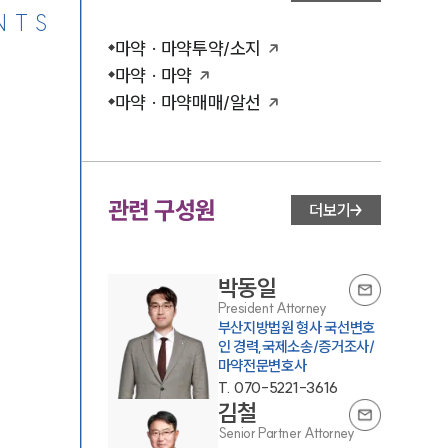
NTS
마약 · 마약투약/소지
마약 · 마약
마약 · 마약매매/알선
관련 구성원
더보기
박동일
President Attorney
부산지방법원 형사 국선변호
인 경력,국제소송/증거조사/
마약전문변호사
T.
070-5221-3616
김철
Senior Partner Attorney