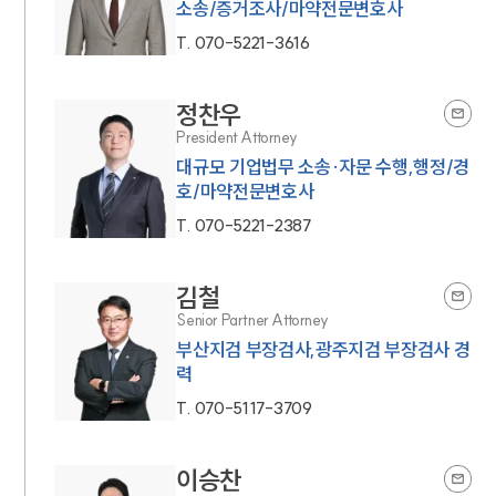
소송/증거조사/마약전문변호사
T.
070-5221-3616
정찬우
President Attorney
대규모 기업법무 소송·자문 수행,행정/경
호/마약전문변호사
T.
070-5221-2387
김철
Senior Partner Attorney
부산지검 부장검사,광주지검 부장검사 경
력
T.
070-5117-3709
이승찬