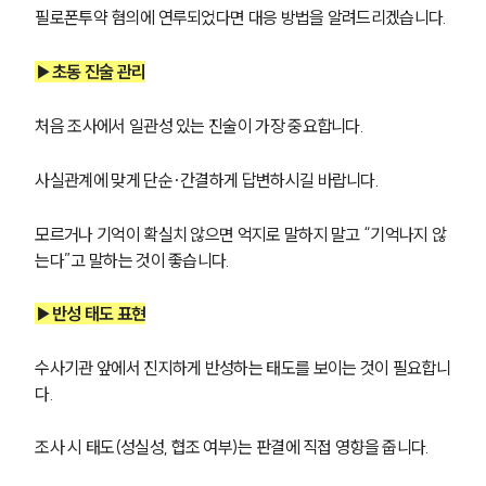
글로벌 파트너 로펌
필로폰투약 혐의에 연루되었다면 대응 방법을 알려드리겠습니다. 
고객의 소리
통합검색
▶초동 진술 관리
AI대륜
처음 조사에서 일관성 있는 진술이 가장 중요합니다.
업무사례
사실관계에 맞게 단순·간결하게 답변하시길 바랍니다. 
주요 업무사례
사례분석/최신동향
마약 법률정보
모르거나 기억이 확실치 않으면 억지로 말하지 말고 “기억나지 않
법률지식인
는다”고 말하는 것이 좋습니다. 
마약소송 ・ 상담후기
▶반성 태도 표현
업무분야
수사기관 앞에서 진지하게 반성하는 태도를 보이는 것이 필요합니
마약팀 업무
다.
전체
조사 시 태도(성실성, 협조 여부)는 판결에 직접 영향을 줍니다.
구성원 소개