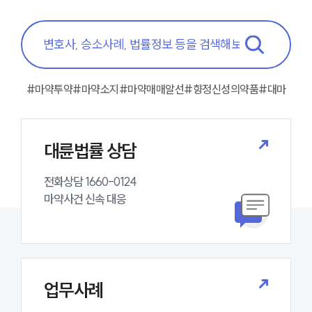
#마약투약
#마약소지
#마약매매알선
#향정신성의약품
#대마
대륜법률 상담
전화상담 1660-0124 

마약사건 신속 대응
업무사례