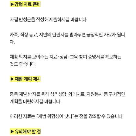
▶감형 자료 준비
마약전문변호사
자필 반성문을 작성해 제출하시길 바랍니다.
소식/자료
가족, 직장 동료, 지인의 탄원서를 받아두면 긍정적인 자료가 됩니
다.
언론보도
공지사항
재활 의지를 보여주는 치료·상담·교육 참여 증명서를 확보하는 
법률 블로그
법률서식
것도 좋습니다.
뉴스레터/브로슈어
세미나
▶재활 계획 제시
중독 재발 방지를 위해 심리상담, 외래치료, 자원봉사 등 구체적인 
대륜법률상담예약
계획을 마련하시길 바랍니다. 
대륜법률상담예약
이러한 자료는 “재범 위험성이 낮다”는 점을 강조할 수 있습니다.
▶유의해야 할 점