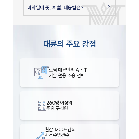
마약밀매 뜻, 처벌, 대응법은?
대륜의 주요 강점
로펌 대륜만의
AI·IT
기술 활용 소송 전략
260명 이상
의
주요 구성원
월간
1200+
건의
사건수임건수